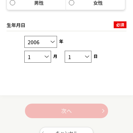
男性
女性
生年月日
年
月
日
次へ
キャンセル