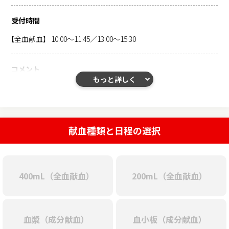
受付時間
【全血献血】
10:00～11:45／13:00～15:30
コメント
もっと詳しく
▸Web予約・変更・キャンセルは、当日の献血ご希望時間の
1時
間前まで
ご登録いただけます。それ以降のキャンセル連絡は不
要です。
▸予約時間を15分過ぎてしまいますと、キャンセル扱いとなり通
献血種類と日程の選択
常のご案内となります。ご了承ください。
▸天候や当日の状況等により、ご予約いただいた時間に受付を開
始できない場合や、献血が中止になる場合がございます。
▸200mL献血は需要状況と若年層献血推進の観点から10代の方の
400mL（全血献血）
200mL（全血献血）
み受付させていただきます。ご予約はお電話（0263-88-2650※平
日9:00-17:00）にて承ります。
血漿（成分献血）
血小板（成分献血）